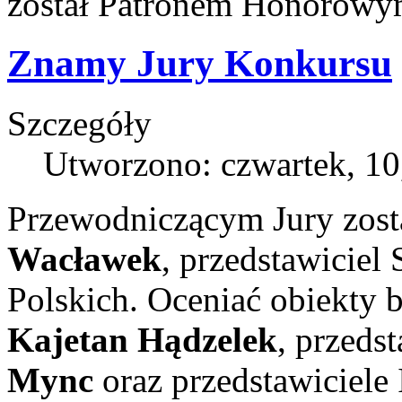
został Patronem Honorowy
Znamy Jury Konkursu
Szczegóły
Utworzono: czwartek, 10
Przewodniczącym Jury zost
Wacławek
,
przedstawiciel
Polskich. Oceniać obiekty 
Kajetan Hądzelek
,
przeds
Mync
oraz przedstawiciel