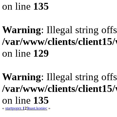
on line
135
Warning
: Illegal string offs
/var/www/clients/client15
on line
129
Warning
: Illegal string offs
/var/www/clients/client15
on line
135
«
start
poprz.
1
2
3
nast.
koniec
»