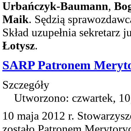
Urbańczyk-Baumann
,
Bog
Maik
. Sędzią sprawozdawc
Skład uzupełnia
sekretarz j
Łotysz
.
SARP Patronem Meryt
Szczegóły
Utworzono: czwartek, 10
10 maja 2012 r. Stowarzysz
zostało Patronem Merytor