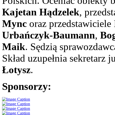
Polskich. Oceniać obiekty 
Kajetan Hądzelek
,
przeds
Mync
oraz przedstawiciel
Urbańczyk-Baumann
,
Bog
Maik
. Sędzią sprawozdawc
Skład uzupełnia
sekretarz j
Łotysz
.
Sponsorzy: